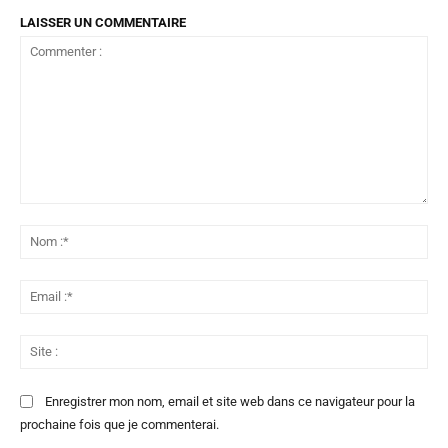
LAISSER UN COMMENTAIRE
Commenter
:
No
:*
Ema
:*
Sit
:
Enregistrer mon nom, email et site web dans ce navigateur pour la
prochaine fois que je commenterai.