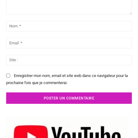
Commenter
:
No
:*
Ema
:*
Sit
:
Enregistrer mon nom, email et site web dans ce navigateur pour la
prochaine fois que je commenterai.