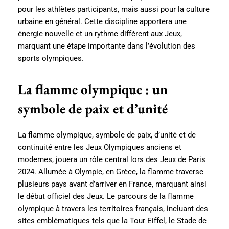
pour les athlètes participants, mais aussi pour la culture
urbaine en général. Cette discipline apportera une
énergie nouvelle et un rythme différent aux Jeux,
marquant une étape importante dans l’évolution des
sports olympiques.
La flamme olympique : un
symbole de paix et d’unité
La flamme olympique, symbole de paix, d’unité et de
continuité entre les Jeux Olympiques anciens et
modernes, jouera un rôle central lors des Jeux de Paris
2024. Allumée à Olympie, en Grèce, la flamme traverse
plusieurs pays avant d’arriver en France, marquant ainsi
le début officiel des Jeux. Le parcours de la flamme
olympique à travers les territoires français, incluant des
sites emblématiques tels que la Tour Eiffel, le Stade de