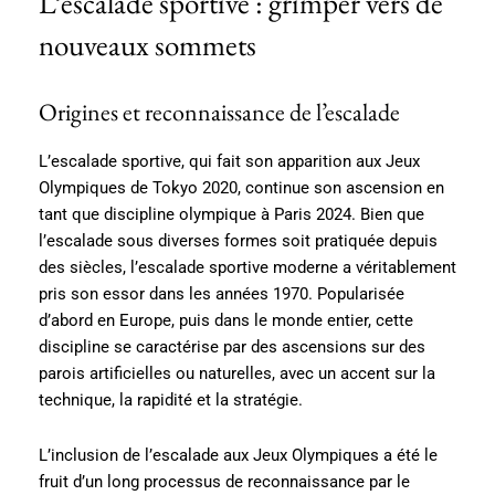
L’escalade sportive : grimper vers de
nouveaux sommets
Origines et reconnaissance de l’escalade
L’escalade sportive, qui fait son apparition aux Jeux
Olympiques de Tokyo 2020, continue son ascension en
tant que discipline olympique à Paris 2024. Bien que
l’escalade sous diverses formes soit pratiquée depuis
des siècles, l’escalade sportive moderne a véritablement
pris son essor dans les années 1970. Popularisée
d’abord en Europe, puis dans le monde entier, cette
discipline se caractérise par des ascensions sur des
parois artificielles ou naturelles, avec un accent sur la
technique, la rapidité et la stratégie.
L’inclusion de l’escalade aux Jeux Olympiques a été le
fruit d’un long processus de reconnaissance par le