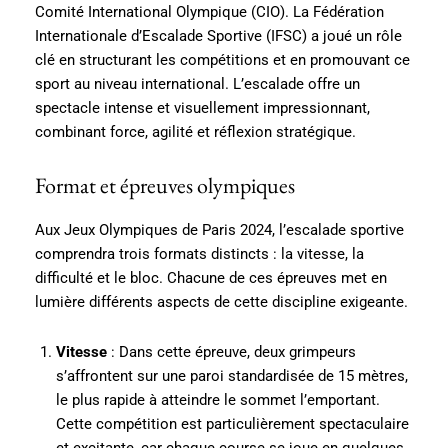
Comité International Olympique (CIO). La Fédération
Internationale d’Escalade Sportive (IFSC) a joué un rôle
clé en structurant les compétitions et en promouvant ce
sport au niveau international. L’escalade offre un
spectacle intense et visuellement impressionnant,
combinant force, agilité et réflexion stratégique.
Format et épreuves olympiques
Aux Jeux Olympiques de Paris 2024, l’escalade sportive
comprendra trois formats distincts : la vitesse, la
difficulté et le bloc. Chacune de ces épreuves met en
lumière différents aspects de cette discipline exigeante.
Vitesse
: Dans cette épreuve, deux grimpeurs
s’affrontent sur une paroi standardisée de 15 mètres,
le plus rapide à atteindre le sommet l’emportant.
Cette compétition est particulièrement spectaculaire
et excitante, car chaque course se joue en quelques