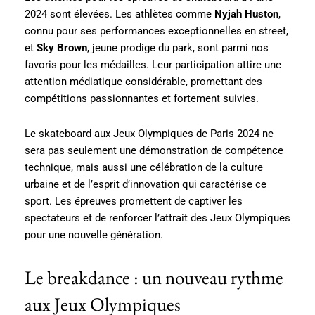
2024 sont élevées. Les athlètes comme
Nyjah Huston
,
connu pour ses performances exceptionnelles en street,
et
Sky Brown
, jeune prodige du park, sont parmi nos
favoris pour les médailles. Leur participation attire une
attention médiatique considérable, promettant des
compétitions passionnantes et fortement suivies.
Le skateboard aux Jeux Olympiques de Paris 2024 ne
sera pas seulement une démonstration de compétence
technique, mais aussi une célébration de la culture
urbaine et de l’esprit d’innovation qui caractérise ce
sport. Les épreuves promettent de captiver les
spectateurs et de renforcer l’attrait des Jeux Olympiques
pour une nouvelle génération.
Le breakdance : un nouveau rythme
aux Jeux Olympiques