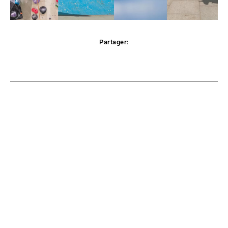
Partager:
Facebook
Twitter
Pinterest
WhatsApp