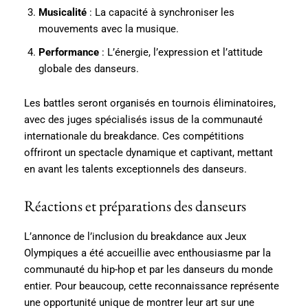
Musicalité
: La capacité à synchroniser les
mouvements avec la musique.
Performance
: L’énergie, l’expression et l’attitude
globale des danseurs.
Les battles seront organisés en tournois éliminatoires,
avec des juges spécialisés issus de la communauté
internationale du breakdance. Ces compétitions
offriront un spectacle dynamique et captivant, mettant
en avant les talents exceptionnels des danseurs.
Réactions et préparations des danseurs
L’annonce de l’inclusion du breakdance aux Jeux
Olympiques a été accueillie avec enthousiasme par la
communauté du hip-hop et par les danseurs du monde
entier. Pour beaucoup, cette reconnaissance représente
une opportunité unique de montrer leur art sur une