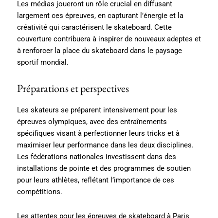
Les médias joueront un rôle crucial en diffusant
largement ces épreuves, en capturant l’énergie et la
créativité qui caractérisent le skateboard. Cette
couverture contribuera à inspirer de nouveaux adeptes et
à renforcer la place du skateboard dans le paysage
sportif mondial.
Préparations et perspectives
Les skateurs se préparent intensivement pour les
épreuves olympiques, avec des entraînements
spécifiques visant à perfectionner leurs tricks et à
maximiser leur performance dans les deux disciplines.
Les fédérations nationales investissent dans des
installations de pointe et des programmes de soutien
pour leurs athlètes, reflétant l’importance de ces
compétitions.
Les attentes pour les épreuves de skateboard à Paris