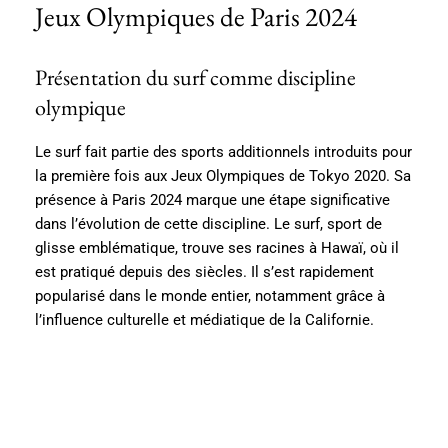
Jeux Olympiques de Paris 2024
Présentation du surf comme discipline
olympique
Le surf fait partie des sports additionnels introduits pour
la première fois aux Jeux Olympiques de Tokyo 2020. Sa
présence à Paris 2024 marque une étape significative
dans l’évolution de cette discipline. Le surf, sport de
glisse emblématique, trouve ses racines à Hawaï, où il
est pratiqué depuis des siècles. Il s’est rapidement
popularisé dans le monde entier, notamment grâce à
l’influence culturelle et médiatique de la Californie.