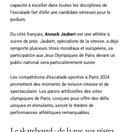
capacité à exceller dans toutes les disciplines de
l’escalade fait d’elle une candidate sérieuse pour le
podium.
Du côté français,
Anouck Jaubert
est une athlète à
suivre de près. Jaubert, spécialiste de la vitesse, a déjà
remporté plusieurs titres mondiaux et européens, sa
participation aux Jeux Olympiques de Paris devant un
public national sera particulièrement suivie.
Les compétitions d’escalade sportive à Paris 2024
promettent des moments de tension intense et de
spectaculaire. Les parois artificielles des sites
olympiques de Paris, conçues pour offrir des défis
uniques et stimulants, seront le théâtre de
performances athlétiques remarquables.
Le skateboard : de la rue aux pistes