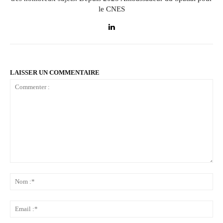
le CNES
LAISSER UN COMMENTAIRE
Commenter
:
No
:*
Ema
:*