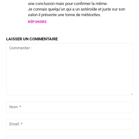
une conclusion mais pour confirmer la même.
Je connais quelqu’un qui a un astéroïde et juste sur son
salon il présente une tonne de météorites.
RÉPONDRE
LAISSER UN COMMENTAIRE
Commenter
:
No
:*
Ema
:*
Sit