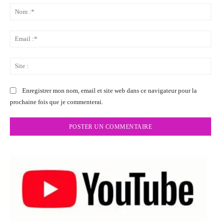
:
No
:*
Ema
:*
Sit
:
Enregistrer mon nom, email et site web dans ce navigateur pour la
prochaine fois que je commenterai.