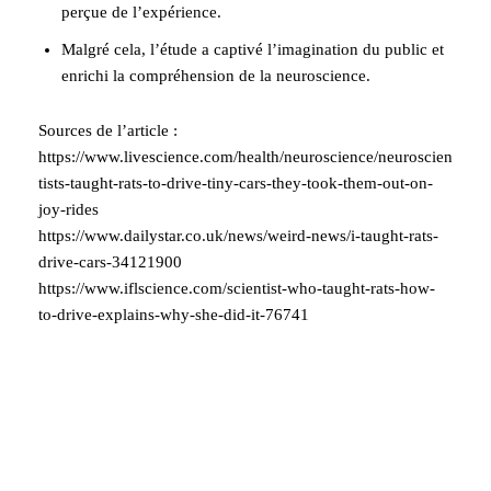
perçue de l’expérience.
Malgré cela, l’étude a captivé l’imagination du public et
enrichi la compréhension de la neuroscience.
Sources de l’article :
https://www.livescience.com/health/neuroscience/neuroscien
tists-taught-rats-to-drive-tiny-cars-they-took-them-out-on-
joy-rides
https://www.dailystar.co.uk/news/weird-news/i-taught-rats-
drive-cars-34121900
https://www.iflscience.com/scientist-who-taught-rats-how-
to-drive-explains-why-she-did-it-76741