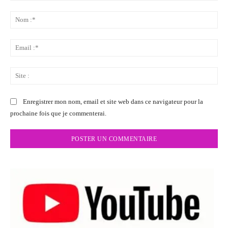
Commenter
:
No
:*
Ema
:*
Sit
:
Enregistrer mon nom, email et site web dans ce navigateur pour la
prochaine fois que je commenterai.