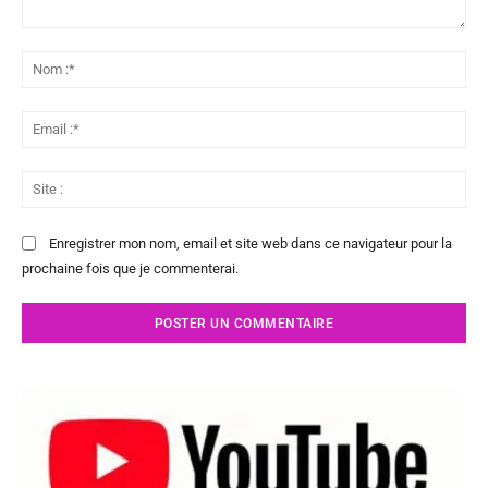
Commenter
:
No
:*
Ema
:*
Sit
:
Enregistrer mon nom, email et site web dans ce navigateur pour la
prochaine fois que je commenterai.