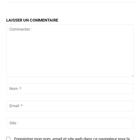
LAISSER UN COMMENTAIRE
Commenter
:
No
:*
Ema
:*
Sit
:
Enregistrer mon nom, email et site web dans ce navigateur pour la