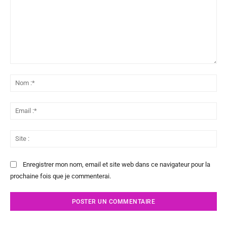
Commenter
:
No
:*
Ema
:*
Sit
:
Enregistrer mon nom, email et site web dans ce navigateur pour la
prochaine fois que je commenterai.