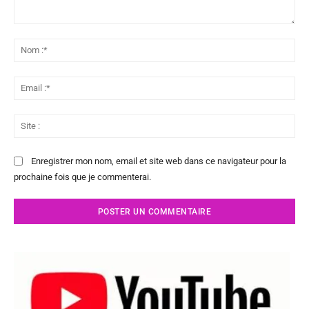
Commenter
:
No
:*
Ema
:*
Sit
:
Enregistrer mon nom, email et site web dans ce navigateur pour la
prochaine fois que je commenterai.