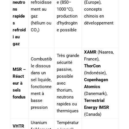
neutro
refroidisse
e (850–
(Europe),
ns
ment au
1000 °C),
concepts
rapide
gaz
production
chinois en
s
(hélium ou
d’hydrogèn
développement
refroid
CO₂)
e possible
i au
gaz
XAMR
(Naarea,
Très grande
Combustib
France),
sécurité
le dissous
ThorCon
MSR –
passive,
dans un
(Indonésie),
Réact
possible
sel liquide,
Copenhagen
eur à
avec
fonctionne
Atomics
sels
thorium,
ment à
(Danemark),
fondus
neutrons
basse
Terrestrial
rapides ou
pression
Energy IMSR
thermiques
(Canada)
Uranium
Températur
VHTR