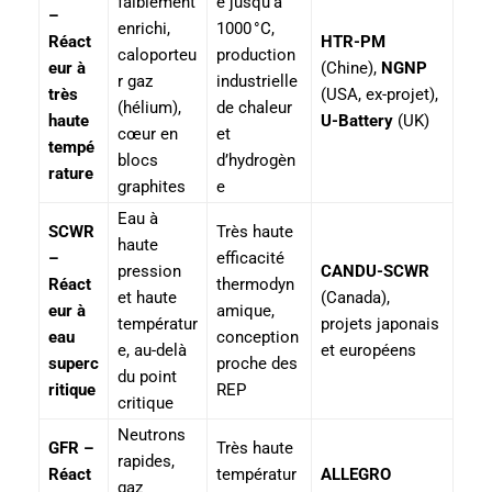
faiblement
e jusqu’à
–
enrichi,
1000 °C,
Réact
HTR-PM
caloporteu
production
eur à
(Chine),
NGNP
r gaz
industrielle
très
(USA, ex-projet),
(hélium),
de chaleur
haute
U-Battery
(UK)
cœur en
et
tempé
blocs
d’hydrogèn
rature
graphites
e
Eau à
SCWR
Très haute
haute
–
efficacité
pression
CANDU-SCWR
Réact
thermodyn
et haute
(Canada),
eur à
amique,
températur
projets japonais
eau
conception
e, au-delà
et européens
superc
proche des
du point
ritique
REP
critique
Neutrons
GFR –
Très haute
rapides,
Réact
températur
ALLEGRO
gaz