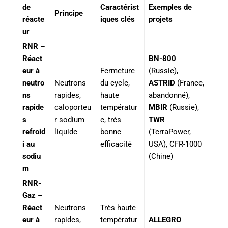
de
Caractérist
Exemples de
Principe
réacte
iques clés
projets
ur
RNR –
Réact
BN-800
eur à
Fermeture
(Russie),
neutro
Neutrons
du cycle,
ASTRID
(France,
ns
rapides,
haute
abandonné),
rapide
caloporteu
températur
MBIR
(Russie),
s
r sodium
e, très
TWR
refroid
liquide
bonne
(TerraPower,
i au
efficacité
USA), CFR-1000
sodiu
(Chine)
m
RNR-
Gaz –
Réact
Neutrons
Très haute
eur à
rapides,
températur
ALLEGRO