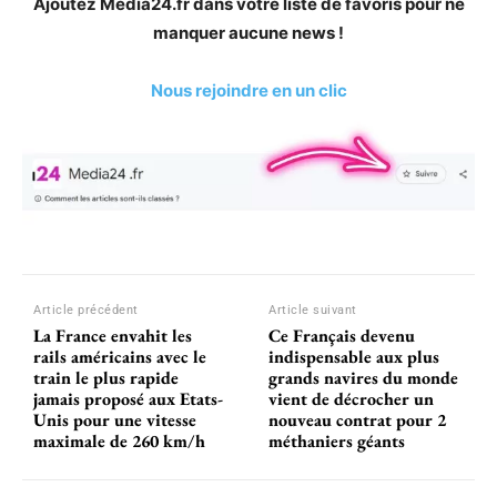
Ajoutez Media24.fr dans votre liste de favoris pour ne
manquer aucune news !
Nous rejoindre en un clic
Article précédent
Article suivant
La France envahit les
Ce Français devenu
rails américains avec le
indispensable aux plus
train le plus rapide
grands navires du monde
jamais proposé aux Etats-
vient de décrocher un
Unis pour une vitesse
nouveau contrat pour 2
maximale de 260 km/h
méthaniers géants