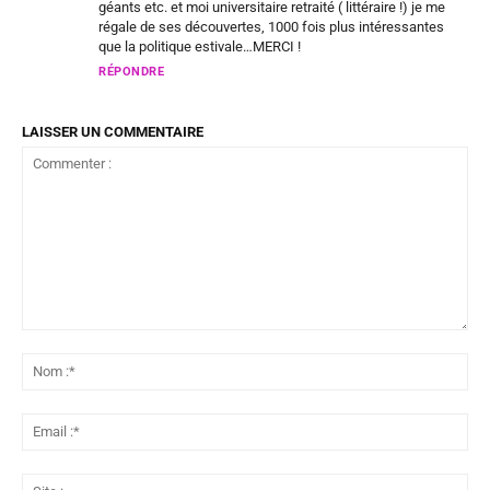
géants etc. et moi universitaire retraité ( littéraire !) je me
régale de ses découvertes, 1000 fois plus intéressantes
que la politique estivale…MERCI !
RÉPONDRE
LAISSER UN COMMENTAIRE
Commenter
:
No
:*
Ema
:*
Sit