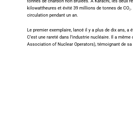
tonnes de charbon non brûlées. À Karachi, les deux ré
kilowattheures et évité 39 millions de tonnes de CO₂.
circulation pendant un an.
Le premier exemplaire, lancé il y a plus de dix ans, a 
C’est une rareté dans l’industrie nucléaire. Il a même
Association of Nuclear Operators), témoignant de sa f