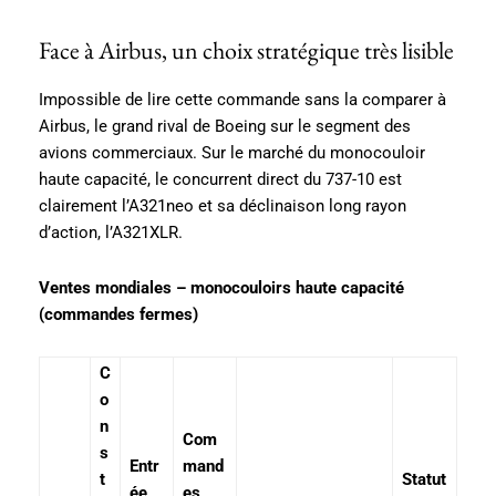
Face à Airbus, un choix stratégique très lisible
Impossible de lire cette commande sans la comparer à
Airbus, le grand rival de Boeing sur le segment des
avions commerciaux. Sur le marché du monocouloir
haute capacité, le concurrent direct du 737-10 est
clairement l’A321neo et sa déclinaison long rayon
d’action, l’A321XLR.
Ventes mondiales – monocouloirs haute capacité
(commandes fermes)
C
o
n
Com
s
Entr
mand
t
Statut
ée
es