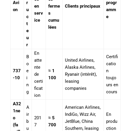
Avi
r
progr
en
ferme
Clients principaux
on
u
amm
serv
s
c
e
ice
cumu
t
lées
e
u
r
En
B
Certifi
atte
United Airlines,
o
catio
nte
Alaska Airlines,
737
e
≈ 1
n
de
Ryanair (intérêt),
-10
i
100
toujo
certi
leasing
n
urs en
ficat
companies
g
cours
ion
A32
A
American Airlines,
1ne
ir
IndiGo, Wizz Air,
En
o
201
≈ 5
b
JetBlue, China
produ
(fa
7
700
u
Southern, leasing
ction