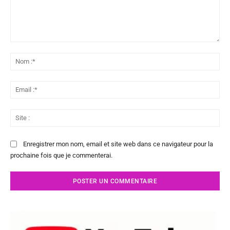
Commenter
:
No
:*
Ema
:*
Sit
:
Enregistrer mon nom, email et site web dans ce navigateur pour la
prochaine fois que je commenterai.