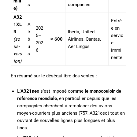
mill
s
companies
e)
A32
Entré
1XL
A
202
e en
R
ir
Iberia, United
5–
servic
(so
b
≈ 600
Airlines, Qantas,
202
e
us-
u
Aer Lingus
6
immi
vers
s
nente
ion)
En résumé sur le déséquilibre des ventes :
L’
A321neo
s’est imposé comme
le monocouloir de
référence mondiale
, en particulier depuis que les
compagnies cherchent à remplacer des avions
moyen-courriers plus anciens (757, A321ceo) tout en
ouvrant de nouvelles lignes plus longues et plus
fines.