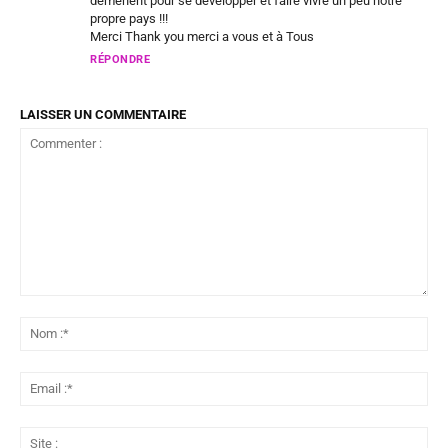
démènent pour se développer et faire vivre un peu notre
propre pays !!!
Merci Thank you merci a vous et à Tous
RÉPONDRE
LAISSER UN COMMENTAIRE
Commenter
:
No
:*
Ema
:*
Sit