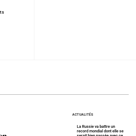
ts
ACTUALITÉS
La Russie va battre un
record mondial dont elle se
en
serait bien passée avec ce