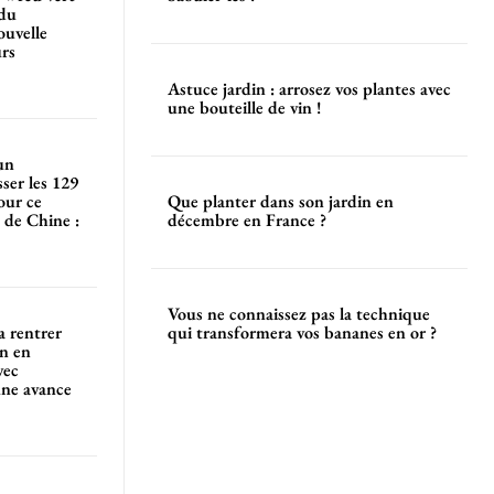
 du
ouvelle
urs
Astuce jardin : arrosez vos plantes avec
une bouteille de vin !
un
ser les 129
our ce
Que planter dans son jardin en
 de Chine :
décembre en France ?
Vous ne connaissez pas la technique
a rentrer
qui transformera vos bananes en or ?
n en
vec
une avance