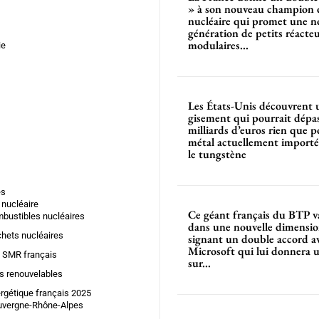
» à son nouveau champion
nucléaire qui promet une n
génération de petits réacte
modulaires...
ie
Les États-Unis découvrent 
gisement qui pourrait dépas
milliards d’euros rien que p
métal actuellement importé
le tungstène
es
 nucléaire
Ce géant français du BTP v
bustibles nucléaires
dans une nouvelle dimensio
hets nucléaires
signant un double accord a
Microsoft qui lui donnera 
 SMR français
sur...
s renouvelables
rgétique français 2025
uvergne-Rhône-Alpes