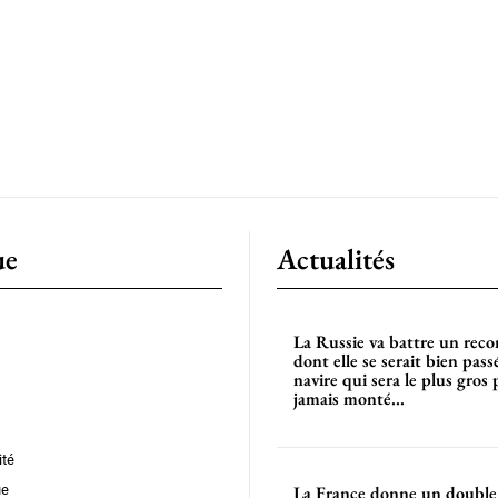
ue
Actualités
La Russie va battre un rec
dont elle se serait bien pass
navire qui sera le plus gros 
jamais monté...
ité
ue
La France donne un double 