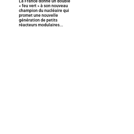
La France donne un double
« feu vert » à son nouveau
champion du nucléaire qui
promet une nouvelle
génération de petits
réacteurs modulaires...