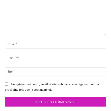
Commenter
:
No
:*
Ema
:*
Sit
:
Enregistrer mon nom, email et site web dans ce navigateur pour la
prochaine fois que je commenterai.