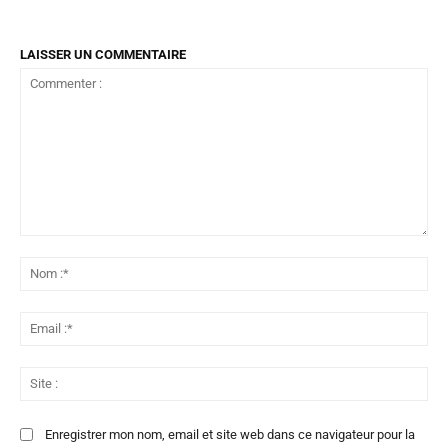
LAISSER UN COMMENTAIRE
Commenter
:
No
:*
Ema
:*
Sit
:
Enregistrer mon nom, email et site web dans ce navigateur pour la