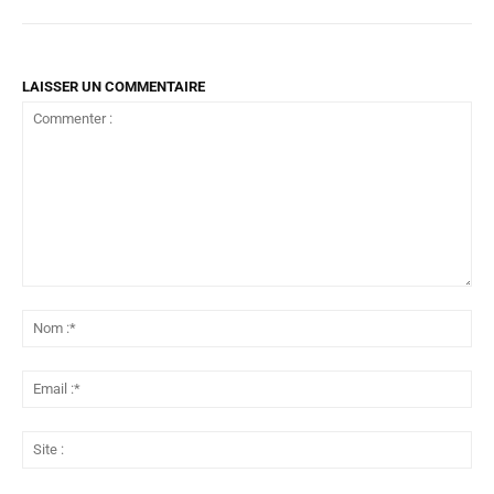
LAISSER UN COMMENTAIRE
Commenter
:
No
:*
Ema
:*
Sit
: