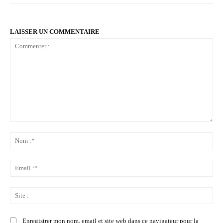
LAISSER UN COMMENTAIRE
Commenter
:
No
:*
Ema
:*
Sit
:
Enregistrer mon nom, email et site web dans ce navigateur pour la