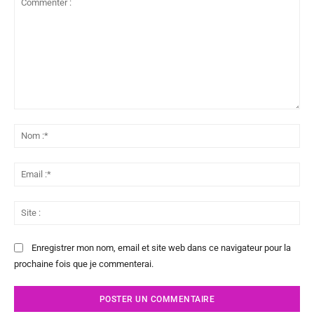
Commenter
:
No
:*
Ema
:*
Sit
:
Enregistrer mon nom, email et site web dans ce navigateur pour la
prochaine fois que je commenterai.