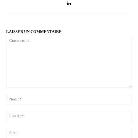
LAISSER UN COMMENTAIRE
Commenter
:
No
:*
Ema
:*
Sit
: