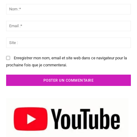
Commenter
:
No
:*
Ema
:*
Sit
:
Enregistrer mon nom, email et site web dans ce navigateur pour la
prochaine fois que je commenterai.