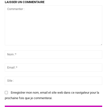
LAISSER UN COMMENTAIRE
Commenter
:
No
:*
Ema
:*
Sit
:
Enregistrer mon nom, email et site web dans ce navigateur pour la
prochaine fois que je commenterai.