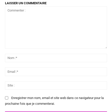
LAISSER UN COMMENTAIRE
Commenter
:
No
:*
Ema
:*
Sit
:
Enregistrer mon nom, email et site web dans ce navigateur pour la
prochaine fois que je commenterai.