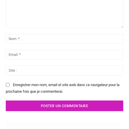
Commenter
:
No
:*
Ema
:*
Sit
:
Enregistrer mon nom, email et site web dans ce navigateur pour la
prochaine fois que je commenterai.