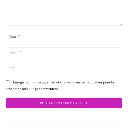
Commenter
:
No
:*
Ema
:*
Sit
:
Enregistrer mon nom, email et site web dans ce navigateur pour la
prochaine fois que je commenterai.