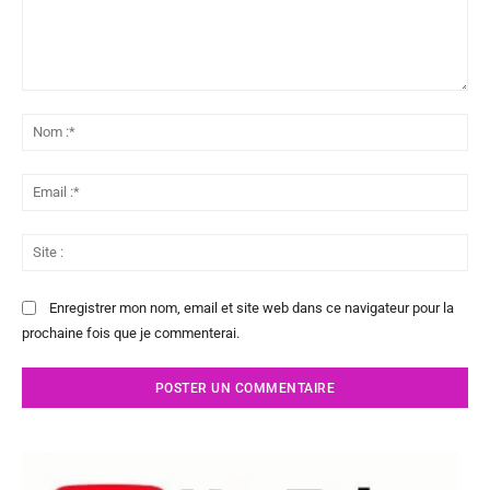
Commenter
:
No
:*
Ema
:*
Sit
:
Enregistrer mon nom, email et site web dans ce navigateur pour la
prochaine fois que je commenterai.