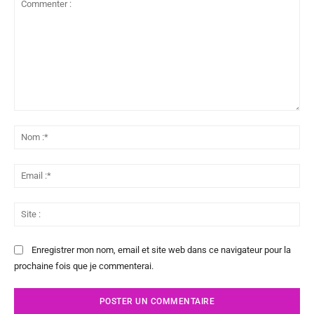
Commenter
:
No
:*
Ema
:*
Sit
:
Enregistrer mon nom, email et site web dans ce navigateur pour la
prochaine fois que je commenterai.