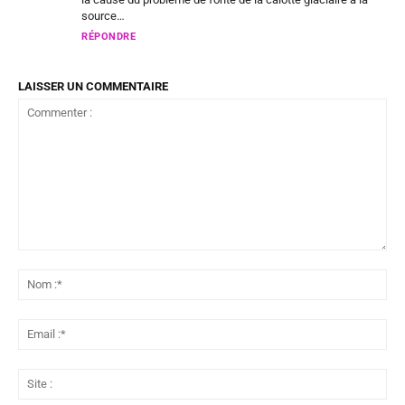
source…
RÉPONDRE
LAISSER UN COMMENTAIRE
Commenter
:
No
:*
Ema
:*
Sit
: