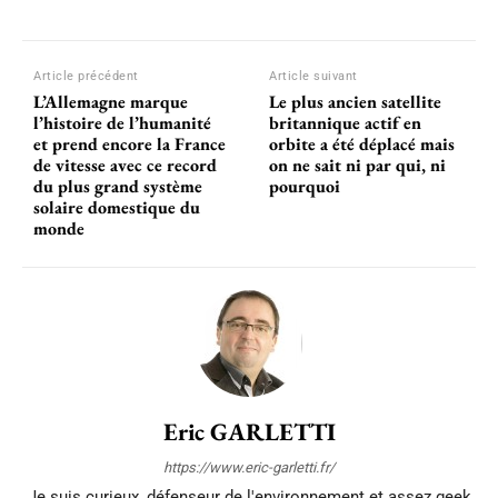
Article précédent
Article suivant
L’Allemagne marque
Le plus ancien satellite
l’histoire de l’humanité
britannique actif en
et prend encore la France
orbite a été déplacé mais
de vitesse avec ce record
on ne sait ni par qui, ni
du plus grand système
pourquoi
solaire domestique du
monde
Eric GARLETTI
https://www.eric-garletti.fr/
Je suis curieux, défenseur de l'environnement et assez geek