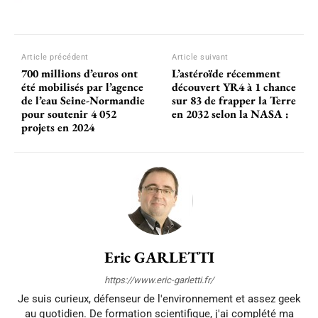
Article précédent
Article suivant
700 millions d’euros ont
L’astéroïde récemment
été mobilisés par l’agence
découvert YR4 à 1 chance
de l’eau Seine-Normandie
sur 83 de frapper la Terre
pour soutenir 4 052
en 2032 selon la NASA :
projets en 2024
Eric GARLETTI
https://www.eric-garletti.fr/
Je suis curieux, défenseur de l'environnement et assez geek
au quotidien. De formation scientifique, j'ai complété ma