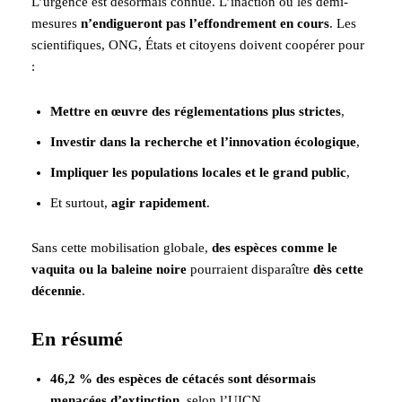
L’urgence est désormais connue. L’inaction ou les demi-
mesures
n’endigueront pas l’effondrement en cours
. Les
scientifiques, ONG, États et citoyens doivent coopérer pour
:
Mettre en œuvre des réglementations plus strictes
,
Investir dans la recherche et l’innovation écologique
,
Impliquer les populations locales et le grand public
,
Et surtout,
agir rapidement
.
Sans cette mobilisation globale,
des espèces comme le
vaquita ou la baleine noire
pourraient disparaître
dès cette
décennie
.
En résumé
46,2 % des espèces de cétacés sont désormais
menacées d’extinction
, selon l’UICN.