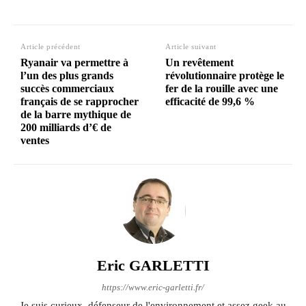
Article précédent
Article suivant
Ryanair va permettre à
Un revêtement
l’un des plus grands
révolutionnaire protège le
succès commerciaux
fer de la rouille avec une
français de se rapprocher
efficacité de 99,6 %
de la barre mythique de
200 milliards d’€ de
ventes
Eric GARLETTI
https://www.eric-garletti.fr/
Je suis curieux, défenseur de l'environnement et assez geek au