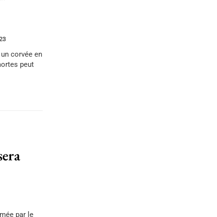
23
 un corvée en
mortes peut
sera
rmée par le