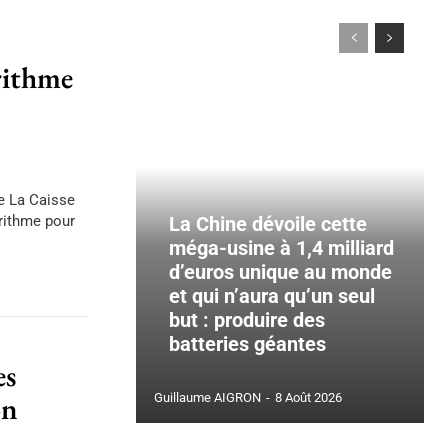
orithme
ue La Caisse
orithme pour
La Chine dévoile cette
méga-usine à 1,4 milliard
d’euros unique au monde
et qui n’aura qu’un seul
but : produire des
batteries géantes
es
on
Guillaume AIGRON
-
8 Août 2026