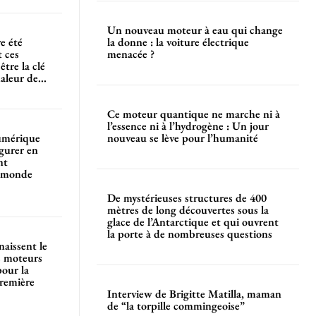
Un nouveau moteur à eau qui change
re été
la donne : la voiture électrique
t ces
menacée ?
être la clé
aleur de...
Ce moteur quantique ne marche ni à
l’essence ni à l’hydrogène : Un jour
numérique
nouveau se lève pour l’humanité
gurer en
nt
du monde
De mystérieuses structures de 400
mètres de long découvertes sous la
glace de l’Antarctique et qui ouvrent
la porte à de nombreuses questions
aissent le
es moteurs
pour la
première
Interview de Brigitte Matilla, maman
de “la torpille commingeoise”