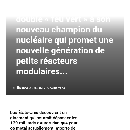
La France donne un
double « feu vert » à son
nouveau champion du
nucléaire qui promet une
nouvelle génération de
petits réacteurs
modulaires...
Guillaume AIGRON
-
6 Août 2026
Les États-Unis découvrent un
gisement qui pourrait dépasser les
129 milliards d’euros rien que pour
ce métal actuellement importé de