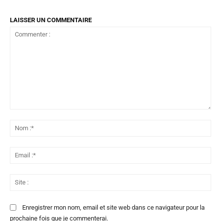
LAISSER UN COMMENTAIRE
Commenter
:
No
:*
Ema
:*
Sit
:
Enregistrer mon nom, email et site web dans ce navigateur pour la
prochaine fois que je commenterai.