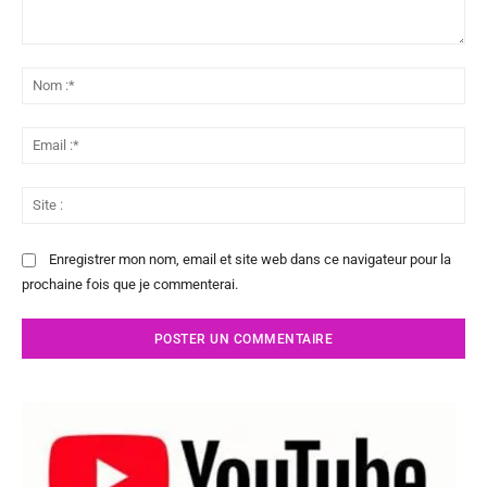
Commenter
:
No
:*
Ema
:*
Sit
:
Enregistrer mon nom, email et site web dans ce navigateur pour la
prochaine fois que je commenterai.