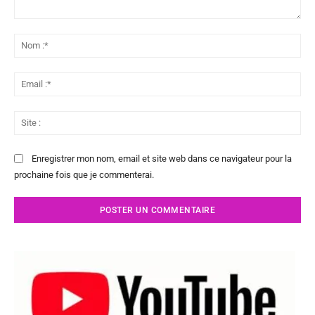
Commenter
:
No
:*
Ema
:*
Sit
:
Enregistrer mon nom, email et site web dans ce navigateur pour la
prochaine fois que je commenterai.