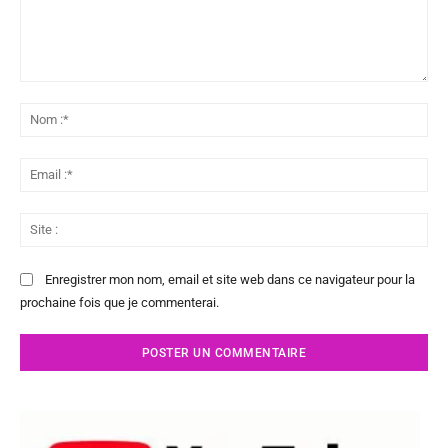
Commenter
:
No
:*
Ema
:*
Sit
:
Enregistrer mon nom, email et site web dans ce navigateur pour la
prochaine fois que je commenterai.