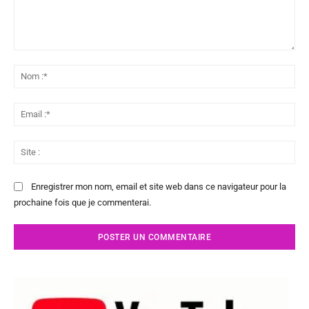
Commenter
:
No
:*
Ema
:*
Sit
:
Enregistrer mon nom, email et site web dans ce navigateur pour la
prochaine fois que je commenterai.