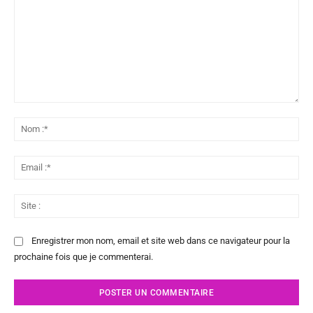
Commenter
:
No
:*
Ema
:*
Sit
:
Enregistrer mon nom, email et site web dans ce navigateur pour la
prochaine fois que je commenterai.