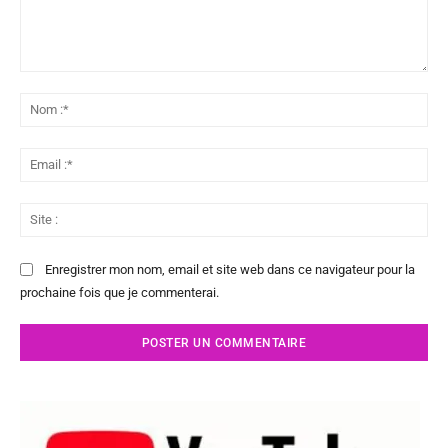
Commenter
:
No
:*
Ema
:*
Sit
:
Enregistrer mon nom, email et site web dans ce navigateur pour la
prochaine fois que je commenterai.