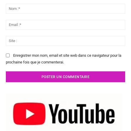
Commenter
:
No
:*
Ema
:*
Sit
:
Enregistrer mon nom, email et site web dans ce navigateur pour la
prochaine fois que je commenterai.