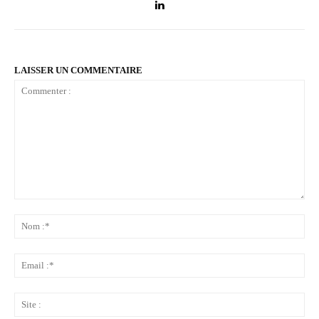
LAISSER UN COMMENTAIRE
Commenter
:
No
:*
Ema
:*
Sit
: