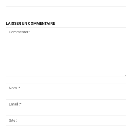
LAISSER UN COMMENTAIRE
Commenter
:
No
:*
Ema
:*
Sit
: