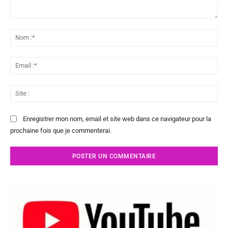
Commenter
:
No
:*
Ema
:*
Sit
:
Enregistrer mon nom, email et site web dans ce navigateur pour la
prochaine fois que je commenterai.