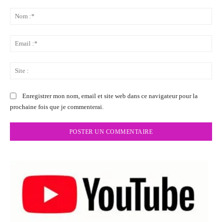
Commenter
:
No
:*
Ema
:*
Sit
:
Enregistrer mon nom, email et site web dans ce navigateur pour la
prochaine fois que je commenterai.