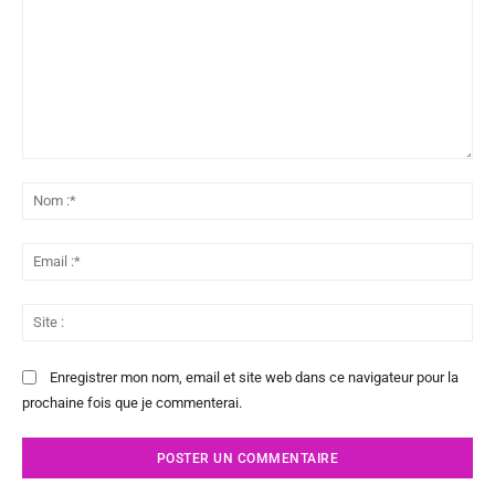
Commenter
:
No
:*
Ema
:*
Sit
:
Enregistrer mon nom, email et site web dans ce navigateur pour la
prochaine fois que je commenterai.