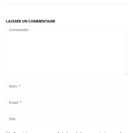
LAISSER UN COMMENTAIRE
Commenter
:
No
:*
Ema
:*
Sit
: