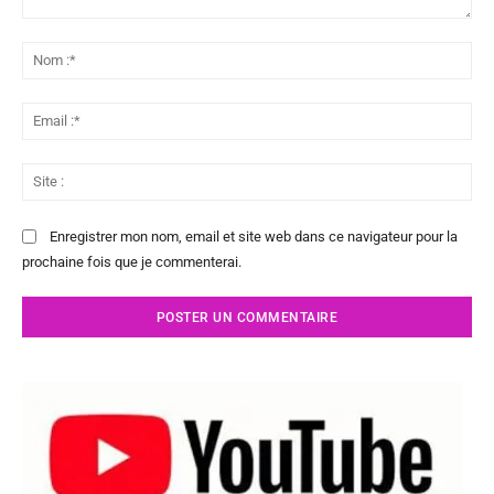
Commenter
:
No
:*
Ema
:*
Sit
:
Enregistrer mon nom, email et site web dans ce navigateur pour la
prochaine fois que je commenterai.